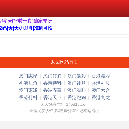
④码]★[平特一肖]独家专研
12码]★[天机①肖]准到可怕
返回网站首页
澳门惠泽
澳门好彩
澳门赢彩
香港赢彩
香港旺角
香港特料
澳门神算
香港神算
澳门惠泽
香港齐赢
澳门淘料
澳门六合
香港特料
香港天下
香港跑狗
香港九龙
天天好彩网址-246818.com
↑正版免费资料,精准原创请牢记本站网址↑