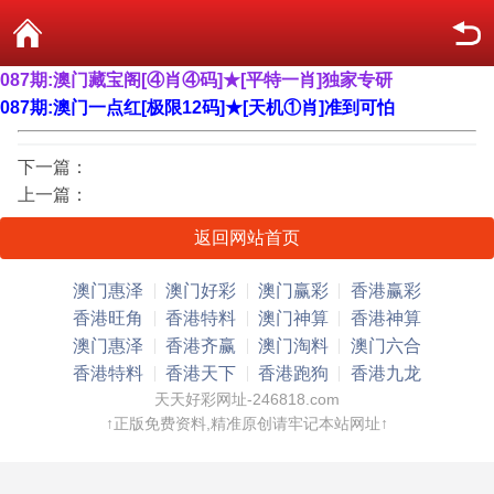
087期:澳门藏宝阁[④肖④码]★[平特一肖]独家专研
087期:澳门一点红[极限12码]★[天机①肖]准到可怕
下一篇：
上一篇：
返回网站首页
澳门惠泽
澳门好彩
澳门赢彩
香港赢彩
香港旺角
香港特料
澳门神算
香港神算
澳门惠泽
香港齐赢
澳门淘料
澳门六合
香港特料
香港天下
香港跑狗
香港九龙
天天好彩网址-246818.com
↑正版免费资料,精准原创请牢记本站网址↑