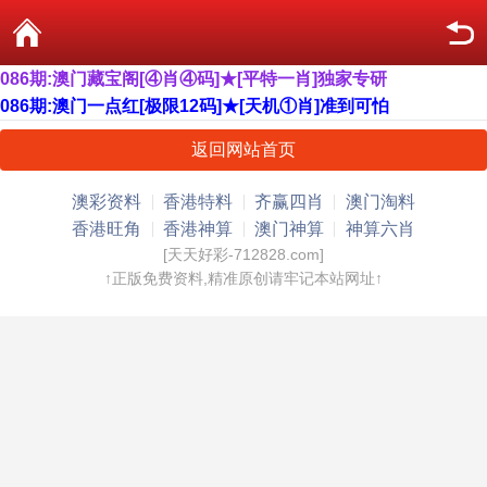
086期:澳门藏宝阁[④肖④码]★[平特一肖]独家专研
086期:澳门一点红[极限12码]★[天机①肖]准到可怕
返回网站首页
澳彩资料
香港特料
齐赢四肖
澳门淘料
香港旺角
香港神算
澳门神算
神算六肖
[天天好彩-712828.com]
↑正版免费资料,精准原创请牢记本站网址↑