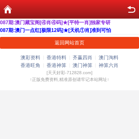
087期:澳门藏宝阁[④肖④码]★[平特一肖]独家专研
087期:澳门一点红[极限12码]★[天机①肖]准到可怕
返回网站首页
澳彩资料
香港特料
齐赢四肖
澳门淘料
香港旺角
香港神算
澳门神算
神算六肖
[天天好彩-712828.com]
↑正版免费资料,精准原创请牢记本站网址↑