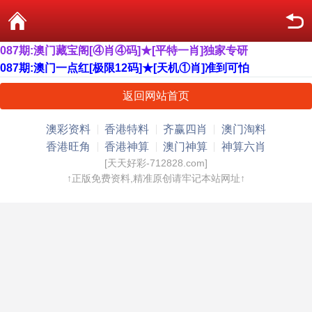
087期:澳门藏宝阁[④肖④码]★[平特一肖]独家专研
087期:澳门一点红[极限12码]★[天机①肖]准到可怕
返回网站首页
澳彩资料
香港特料
齐赢四肖
澳门淘料
香港旺角
香港神算
澳门神算
神算六肖
[天天好彩-712828.com]
↑正版免费资料,精准原创请牢记本站网址↑