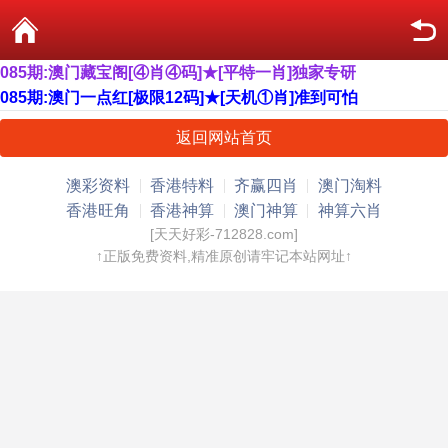
085期:澳门藏宝阁[④肖④码]★[平特一肖]独家专研
085期:澳门一点红[极限12码]★[天机①肖]准到可怕
返回网站首页
澳彩资料
香港特料
齐赢四肖
澳门淘料
香港旺角
香港神算
澳门神算
神算六肖
[天天好彩-712828.com]
↑正版免费资料,精准原创请牢记本站网址↑