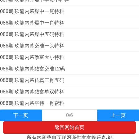
086期:玖龍内幕爆中一尾特料
086期:玖龍内幕爆中一肖特料
086期:玖龍内幕爆中五码特料
086期:玖龍内幕必准一头特料
086期:玖龍内幕致富大小特料
086期:玖龍内幕致富必准12码
086期:玖龍内幕传真三肖五码
086期:玖龍内幕致富单双特料
086期:玖龍内幕平特一肖密料
下一页
0/6
上一页
返回网站首页
所有内容载自互联网谨供友友娱乐参考!