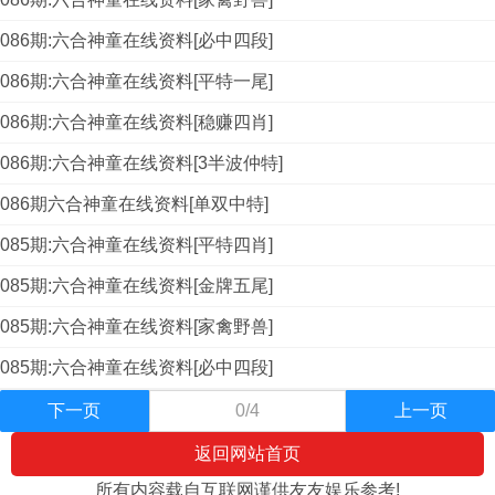
086期:六合神童在线资料[必中四段]
086期:六合神童在线资料[平特一尾]
086期:六合神童在线资料[稳赚四肖]
086期:六合神童在线资料[3半波仲特]
086期六合神童在线资料[单双中特]
085期:六合神童在线资料[平特四肖]
085期:六合神童在线资料[金牌五尾]
085期:六合神童在线资料[家禽野兽]
085期:六合神童在线资料[必中四段]
下一页
0/4
上一页
返回网站首页
所有内容载自互联网谨供友友娱乐参考!