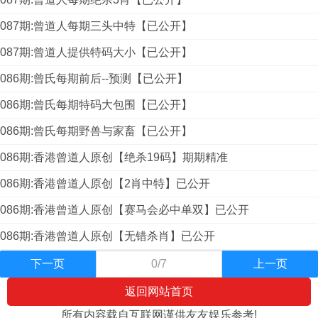
087期:曾道人每期三头中特【已公开】
087期:曾道人提供特码大小【已公开】
086期:曾氏每期前后--预测【已公开】
086期:曾氏每期特码大包围【已公开】
086期:曾氏每期野兽与家畜【已公开】
086期:香港曾道人原创【绝杀19码】期期精准
086期:香港曾道人原创【2肖中特】已公开
086期:香港曾道人原创【赛马会必中单双】已公开
086期:香港曾道人原创【无错杀肖】已公开
下一页
0/7
上一页
返回网站首页
所有内容载自互联网谨供友友娱乐参考!