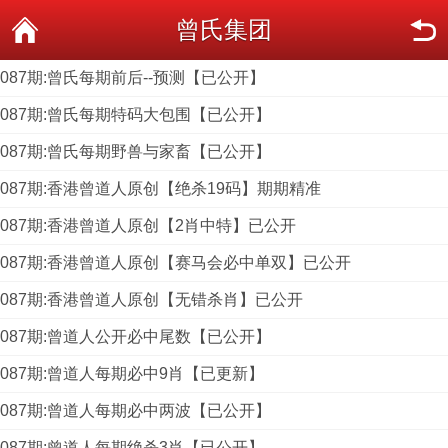
曾氏集团
087期:曾氏每期前后--预测【已公开】
087期:曾氏每期特码大包围【已公开】
087期:曾氏每期野兽与家畜【已公开】
087期:香港曾道人原创【绝杀19码】期期精准
087期:香港曾道人原创【2肖中特】已公开
087期:香港曾道人原创【赛马会必中单双】已公开
087期:香港曾道人原创【无错杀肖】已公开
087期:曾道人公开必中尾数【已公开】
087期:曾道人每期必中9肖【已更新】
087期:曾道人每期必中两波【已公开】
087期:曾道人每期绝杀3肖【已公开】