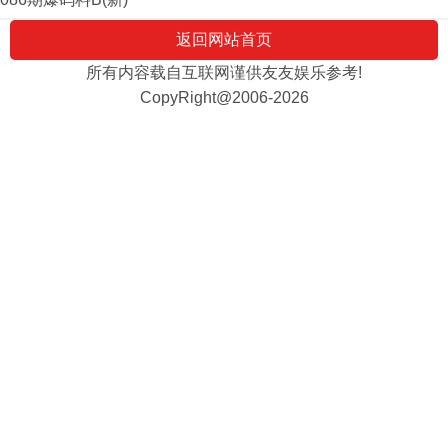
返回网站首页
所有内容载自互联网谨供友友娱乐参考!
CopyRight@2006-2026