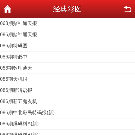
经典彩图
063期赌神通天报
086期赌神通天报
086期特码图
086期特必中
086期数理通天
086期天机报
086期新暗语报
086期新五鬼玄机
086期中北彩民特码报(新)
086期爆码料A(新)
086期爆码料B(新)