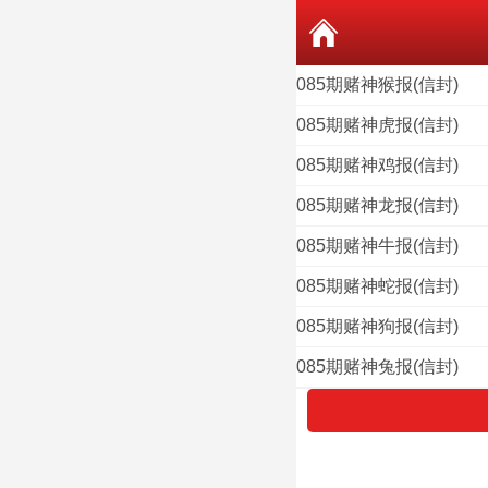
085期赌神猴报(信封)
085期赌神虎报(信封)
085期赌神鸡报(信封)
085期赌神龙报(信封)
085期赌神牛报(信封)
085期赌神蛇报(信封)
085期赌神狗报(信封)
085期赌神兔报(信封)