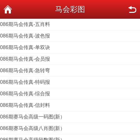
马会彩图
086期马会传真-五肖料
086期马会传真-波色报
086期马会传真-单双诀
086期马会传真-会员报
086期马会传真-急转弯
086期马会传真-特码报
086期马会传真-综合报
086期马会传真-信封料
086期赛马会高级一码图(新）
086期赛马会高级八肖图(新）
086期赛马会高级段数图(新）