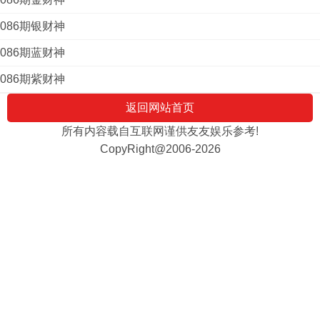
086期银财神
086期蓝财神
086期紫财神
返回网站首页
所有内容载自互联网谨供友友娱乐参考!
CopyRight@2006-2026