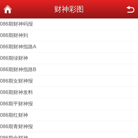
财神彩图
086期财神码报
086期财神到
086期财神指路A
086期绿财神
086期财神指路B
086期女财神报
086期财神发料
086期平财神报
086期红财神
086期青财神报
086期金财神