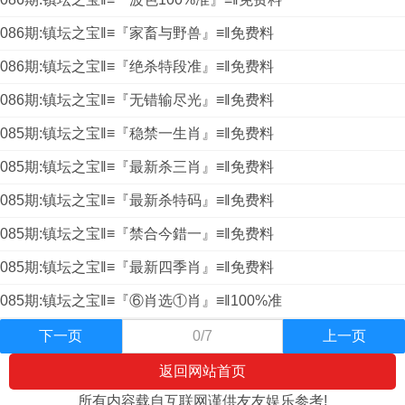
086期:镇坛之宝‖≡『家畜与野兽』≡‖免费料
086期:镇坛之宝‖≡『绝杀特段准』≡‖免费料
086期:镇坛之宝‖≡『无错输尽光』≡‖免费料
085期:镇坛之宝‖≡『稳禁一生肖』≡‖免费料
085期:镇坛之宝‖≡『最新杀三肖』≡‖免费料
085期:镇坛之宝‖≡『最新杀特码』≡‖免费料
085期:镇坛之宝‖≡『禁合今錯一』≡‖免费料
085期:镇坛之宝‖≡『最新四季肖』≡‖免费料
085期:镇坛之宝‖≡『⑥肖选①肖』≡‖100%准
下一页
0/7
上一页
返回网站首页
所有内容载自互联网谨供友友娱乐参考!