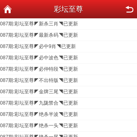
彩坛至尊
087期:彩坛至尊◤新杀三肖◥已更新
087期:彩坛至尊◤最新杀码◥已更新
087期:彩坛至尊◤必中9肖◥已更新
087期:彩坛至尊◤必中波色◥已更新
087期:彩坛至尊◤必仲特段◥已更新
087期:彩坛至尊◤不出特版◥已更新
087期:彩坛至尊◤金牌三尾◥已更新
087期:彩坛至尊◤九陇禁合◥已更新
087期:彩坛至尊◤绝杀半波◥已更新
087期:彩坛至尊◤绝杀一头◥已更新
087期:彩坛至尊◤绝杀一尾◥已更新