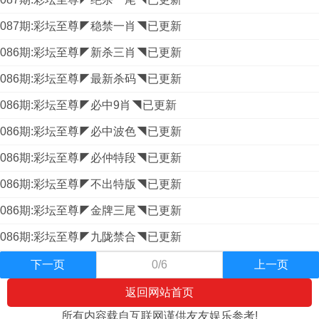
087期:彩坛至尊◤稳禁一肖◥已更新
086期:彩坛至尊◤新杀三肖◥已更新
086期:彩坛至尊◤最新杀码◥已更新
086期:彩坛至尊◤必中9肖◥已更新
086期:彩坛至尊◤必中波色◥已更新
086期:彩坛至尊◤必仲特段◥已更新
086期:彩坛至尊◤不出特版◥已更新
086期:彩坛至尊◤金牌三尾◥已更新
086期:彩坛至尊◤九陇禁合◥已更新
下一页
0/6
上一页
返回网站首页
所有内容载自互联网谨供友友娱乐参考!