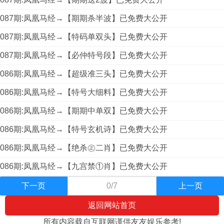
087期:凤凰马经→【期期杀半波】已免费大公开
087期:凤凰马经→【特码单双头】已免费大公开
087期:凤凰马经→【必仲特号段】已免费大公开
086期:凤凰马经→【超级准三头】已免费大公开
086期:凤凰马经→【特号大细料】已免费大公开
086期:凤凰马经→【期期中单双】已免费大公开
086期:凤凰马经→【特号玄机诗】已免费大公开
086期:凤凰马经→【绝杀㊣二肖】已免费大公开
086期:凤凰马经→【九宫禁①肖】已免费大公开
下一页
0/7
上一页
返回网站首页
所有内容载自互联网谨供友友娱乐参考!