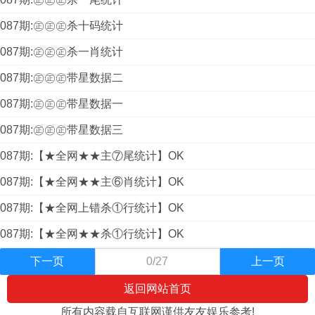
087期:㊣㊣㊣杀十码统计
087期:㊣㊣㊣杀一肖统计
087期:㊣㊣㊣带星数据二
087期:㊣㊣㊣带星数据一
087期:㊣㊣㊣带星数据三
087期:【★全网★★主⑦尾统计】OK
087期:【★全网★★主⑥肖统计】OK
087期:【★全网上错杀①行统计】OK
087期:【★全网★★杀①行统计】OK
下一页
0/27
上一页
返回网站首页
所有内容载自互联网谨供友友娱乐参考!