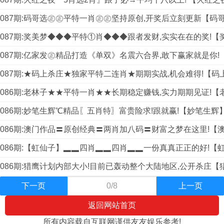
087期:码哥选㊣㊣平特一肖㊣㊣坚持原创,开奖后立刻更新【码
087期:奖美梦◆◆◆平特①肖◆◆◆跟者发财,实实在在的奖!【
087期:亿家发㊣精品打造《单双》名震六合界,敢下赢家就是你!
087期:★码上杀庄★独家平特二连肖★期期实战,机会难得!【码
086期:老林子★★平特一肖★★长期稳定赚钱,实力期期见证!【
086期:妙笔生辉℃精品〖五肖特〗富贵险求!跟就赢!【妙笔生辉
086期:澳门作品〓原创经典〓两肖加八码〓财富之梦在这里!【
086期:【虹仙子】▂▂四肖▂▂四肖▂▂一份真真正正的好!【
086期:猎鹰计划内部大小!目前已轰动整个大陆地区,公开杀庄【
下一页
0/8
上一页
返回网站首页
所有内容载自互联网谨供友友娱乐参考!