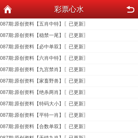
彩票心水
087期:原创资料【五肖中特】〖已更新〗
087期:原创资料【稳禁一尾】〖已更新〗
087期:原创资料【必中单双】〖已更新〗
087期:原创资料【六肖中特】〖已更新〗
087期:原创资料【九宫禁肖】〖已更新〗
087期:原创资料【家畜野兽】〖已更新〗
087期:原创资料【绝杀两肖】〖已更新〗
087期:原创资料【特码大小】〖已更新〗
087期:原创资料【平特一肖】〖已更新〗
087期:原创资料【合数单双】〖已更新〗
087期:原创资料【无错九肖】〖已更新〗