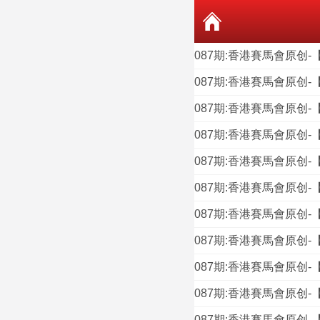
087期:香港賽馬會原创
087期:香港賽馬會原创
087期:香港賽馬會原创
087期:香港賽馬會原创
087期:香港賽馬會原创
087期:香港賽馬會原创
087期:香港賽馬會原创
087期:香港賽馬會原创
087期:香港賽馬會原创
087期:香港賽馬會原创
087期:香港賽馬會原创