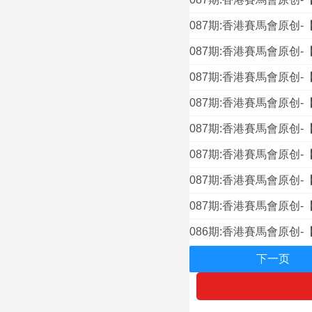
087期:香港賽馬會原创
087期:香港賽馬會原创
087期:香港賽馬會原创
087期:香港賽馬會原创
087期:香港賽馬會原创
087期:香港賽馬會原创
087期:香港賽馬會原创
087期:香港賽馬會原创
086期:香港賽馬會原创
下一页