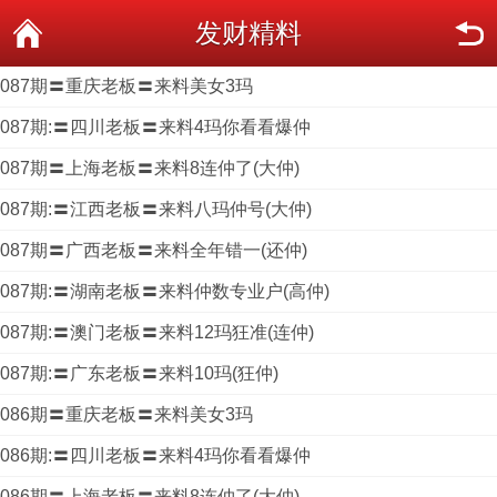
发财精料
087期〓重庆老板〓来料美女3玛
087期:〓四川老板〓来料4玛你看看爆仲
087期〓上海老板〓来料8连仲了(大仲)
087期:〓江西老板〓来料八玛仲号(大仲)
087期〓广西老板〓来料全年错一(还仲)
087期:〓湖南老板〓来料仲数专业户(高仲)
087期:〓澳门老板〓来料12玛狂准(连仲)
087期:〓广东老板〓来料10玛(狂仲)
086期〓重庆老板〓来料美女3玛
086期:〓四川老板〓来料4玛你看看爆仲
086期〓上海老板〓来料8连仲了(大仲)