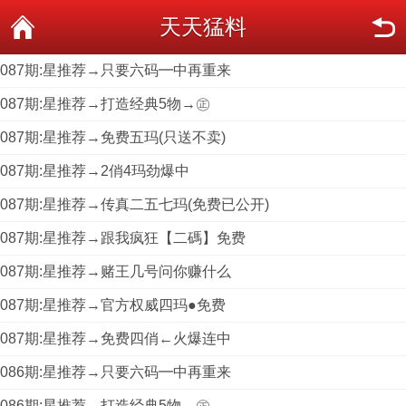
天天猛料
087期:星推荐→只要六码━中再重来
087期:星推荐→打造经典5物→㊣
087期:星推荐→免费五玛(只送不卖)
087期:星推荐→2俏4玛劲爆中
087期:星推荐→传真二五七玛(免费已公开)
087期:星推荐→跟我疯狂【二碼】免费
087期:星推荐→赌王几号问你赚什么
087期:星推荐→官方权威四玛●免费
087期:星推荐→免费四俏←火爆连中
086期:星推荐→只要六码━中再重来
086期:星推荐→打造经典5物→㊣