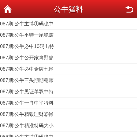
公牛猛料
087期:公牛主博①码稳中
087期:公牛平特一尾稳赚
087期:公牛必中10码出特
087期:公牛公开家禽野兽
087期:公牛必中金牌七尾
087期:公牛三头期期稳赚
087期:公牛见证单双中特
087期:公牛一肖中平特料
087期:公牛精致理财⑥肖
087期:公牛精准特码大小
086期:公牛主博①码稳中