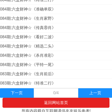
084期:六盒财神☆《准确单双》
084期:六盒财神☆《生肖家野》
084期:六盒财神☆《传真⑧肖》
084期:六盒财神☆《看好二波》
084期:六盒财神☆《精选二头》
084期:六盒财神☆《杀肖准彩》
084期:六盒财神☆《平特一尾》
083期:六盒财神☆《生肖前后》
083期:六盒财神☆《特准二行》
下一页
0/4
上一页
返回网站首页
所有内容载自互联网谨供友友娱乐参考!