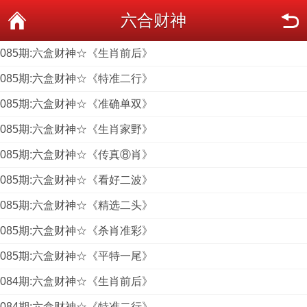
六合财神
085期:六盒财神☆《生肖前后》
085期:六盒财神☆《特准二行》
085期:六盒财神☆《准确单双》
085期:六盒财神☆《生肖家野》
085期:六盒财神☆《传真⑧肖》
085期:六盒财神☆《看好二波》
085期:六盒财神☆《精选二头》
085期:六盒财神☆《杀肖准彩》
085期:六盒财神☆《平特一尾》
084期:六盒财神☆《生肖前后》
084期:六盒财神☆《特准二行》