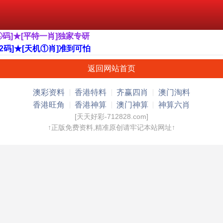
④码]★[平特一肖]独家专研
12码]★[天机①肖]准到可怕
返回网站首页
澳彩资料
香港特料
齐赢四肖
澳门淘料
香港旺角
香港神算
澳门神算
神算六肖
[天天好彩-712828.com]
↑正版免费资料,精准原创请牢记本站网址↑