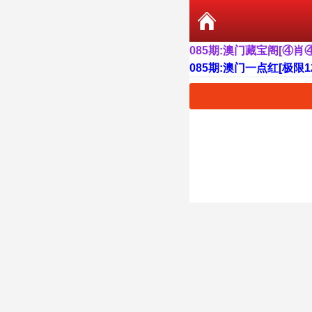
085期:澳门藏宝阁[④肖
085期:澳门一点红[极限