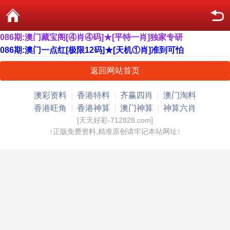
086期:澳门藏宝阁[④肖④码]★[平特一肖]独家专研
086期:澳门一点红[极限12码]★[天机①肖]准到可怕
返回网站首页
澳彩资料
香港特料
齐赢四肖
澳门淘料
香港旺角
香港神算
澳门神算
神算六肖
[天天好彩-712828.com]
↑正版免费资料,精准原创请牢记本站网址↑